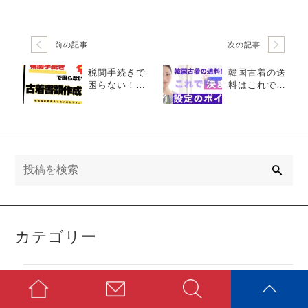
前の記事
次の記事
税関手続きで
韓国古着の送
困らない！古
料はこれで決
着書類作成法
まり！設定の
ポイント
検
索
カテゴリー
YouTubeブログ