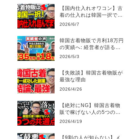
【国内仕入れオワコン】古
着の仕入れは韓国一択で
す！
2026/6/7
韓国古着物販で月利18万円
の実績へ: 経営者が語る
「即決・即行動」とサポー
2026/5/3
ト活用術
【失敗談】韓国古着物販が
最強な理由
2026/4/26
【絶対にNG】韓国古着物
販で稼げない人の5つの共
通点
2026/4/19
【9割の人が知らない】メ