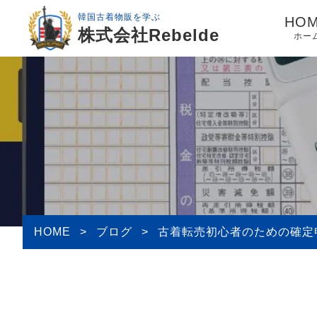
韓国古着物販を学ぶ
HO
株式会社Rebelde
ホー
HOME
>
ブログ
>
古着転売初心者のための確定