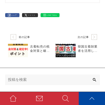
シェア
ツイート
LINEで送る
前の記事
次の記事
古着転売の税
韓国古着卸業
金対策と確定
者を活用した
申告のポイン
ビジネス成功
ト
の秘訣
検
索
カテゴリー