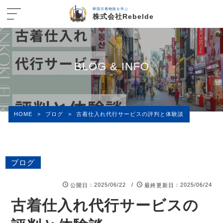
韓国古着物販を学ぶ
株式会社Rebelde
BLOG & INFO
HOME
>
ブログ
>
古着仕入れ代行サービスの評判と体験談
ブログ
：2025/06/22 /
：2025/06/24
公開日
最終更新日
古着仕入れ代行サービスの