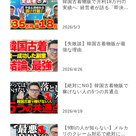
韓国古着物販で月利18万円の
実績へ: 経営者が語る「即決・
即行動」とサポート活用術
2026/5/3
【失敗談】韓国古着物販が最
強な理由
2026/4/26
【絶対にNG】韓国古着物販で
稼げない人の5つの共通点
2026/4/19
【9割の人が知らない】メルカ
リのクレーム対応で絶対にや