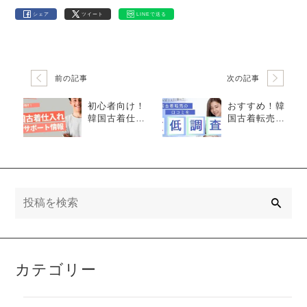
シェア
ツイート
LINEで送る
前の記事
次の記事
初心者向け！
おすすめ！韓
韓国古着仕入
国古着転売の
れ同行サポー
口コミ徹底調
ト情報
査
検
索
カテゴリー